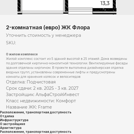
2-комнатная (евро) ЖК Флора
Уточнить стоимость у менеджера
SKU:
О жилом комплексе
Жилой комплекс состоит из 5 зданий высотой в 25 этажей. Дома возведены
по долговечной кирпично-монолитной технологии. Вентилируемые фасады
здания отделаны кирпичом. В проекте выполнена дизайнерская отделка
входных групп, установлены современные лифты и предусмотрены
комнаты для хранения колясок и велосипедов
Отделка: Подчистовая
Срок сдачи: 2 кв. 2025 - 3 кв. 2027
Застройщик: АльфаСтройИнвест
Класс недвижимости: Комфорт
Название ЖК: Frame
Расположение, транспортная доступность
Отделка
Инфраструктура
О застройщике
Архитектура
Расположение, транспортная доступность