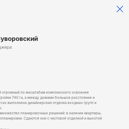
Суворовский
еджера
й огромный по масштабам комплексного освоения
тройки 740 га, а между домами большое расстояние и
усах выполнена дизайнерская отделка входных групп и
.
множество планировочных решений: в наличии квартиры,
вропланировки. Сдаются они с чистовой отделкой и высотой