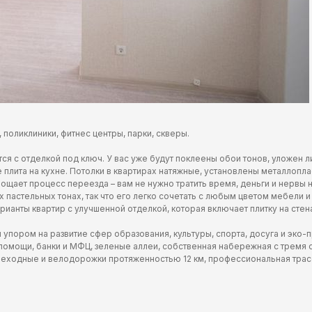
поликлиники, фитнес центры, парки, скверы.
 с отделкой под ключ. У вас уже будут поклеены обои тонов, уложен ли
же плита на кухне. Потолки в квартирах натяжные, установлены металло
рощает процесс переезда – вам не нужно тратить время, деньги и нервы 
 пастельных тонах, так что его легко сочетать с любым цветом мебели и
ианты квартир с улучшенной отделкой, которая включает плитку на стена
упором на развитие сфер образования, культуры, спорта, досуга и эко-
й помощи, банки и МФЦ, зеленые аллеи, собственная набережная с тремя
еходные и велодорожки протяженностью 12 км, профессиональная трасс