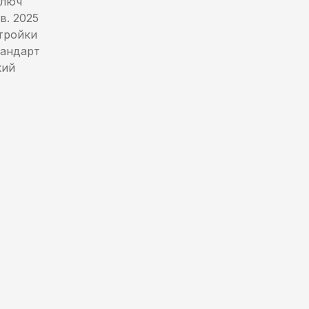
ключ
в. 2025
тройки
тандарт
кий