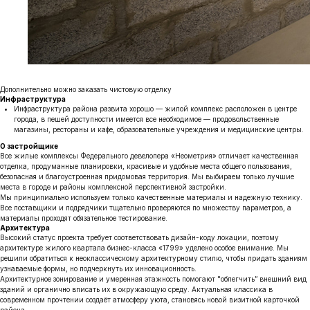
Дополнительно можно заказать чистовую отделку
Инфраструктура
Инфраструктура района развита хорошо — жилой комплекс расположен в центре
города, в пешей доступности имеется все необходимое — продовольственные
магазины, рестораны и кафе, образовательные учреждения и медицинские центры.
О застройщике
Все жилые комплексы Федерального девелопера «Неометрия» отличает качественная
отделка, продуманные планировки, красивые и удобные места общего пользования,
безопасная и благоустроенная придомовая территория. Мы выбираем только лучшие
места в городе и районы комплексной перспективной застройки.
Мы принципиально используем только качественные материалы и надежную технику.
Все поставщики и подрядчики тщательно проверяются по множеству параметров, а
материалы проходят обязательное тестирование.
Архитектура
Высокий статус проекта требует соответствовать дизайн-коду локации, поэтому
архитектуре жилого квартала бизнес-класса «1799» уделено особое внимание. Мы
решили обратиться к неоклассическому архитектурному стилю, чтобы придать зданиям
узнаваемые формы, но подчеркнуть их инновационность.
Архитектурное зонирование и умеренная этажность помогают "облегчить” внешний вид
зданий и органично вписать их в окружающую среду. Актуальная классика в
современном прочтении создаёт атмосферу уюта, становясь новой визитной карточкой