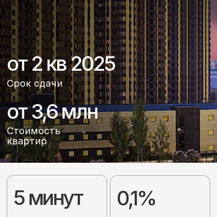
от 3,6 млн
Стоимость
квартир
5 минут
0,1%
До центра города
Минимально возможная
ставка по ипотеке
17-32
22-76м2
Переменная
Площадь квартир
этажность