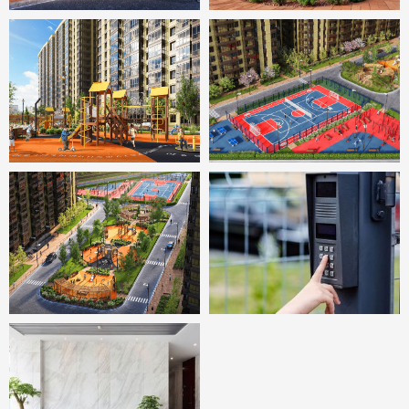
Работаем с ПН-ПТ до 20:00
+7 (863) 333-30-86
info@lumenestate.ru
Социальные сети
Ведем профессиональный аккаунт и делимся
своими знаниями в социальных сетях
Адрес