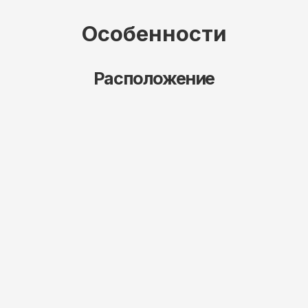
Ход
строительства
Посмотрите все
варианты квартир