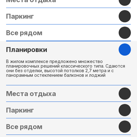
Паркинг
Самые
выгодные
Все рядом
предложения
Планировки
Цены и условия напрямую от застройщика,
действуют все
акции и скидки
. Огромный
выбор квартир на любой вкус и под любой
В жилом комплексе предложено множество
планировочных решений классического типа. Сдаются
бюджет
они без отделки, высотой потолков 2,7 метра и с
панорамным остеклением балконов и лоджий
Места отдыха
Паркинг
Все рядом