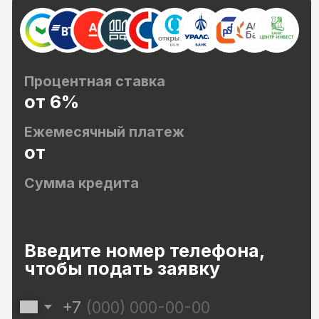
дома. Зоны для спортивного отдыха, для
активного времяпровождения, зоны для игр для
самых маленьких
Дизайнерская отделка лобби
Холл и ресепшн выделяются практичным
и модным решением в организации
пространства, а по своим технологическим
характеристикам соответствуют лучшим
традициям качества. В отделке интерьера —
натуральный керамогранит
Беседки и зоны отдыха
Для комфорта жильцов во дворе жилого
комплекса спроектированы крытые беседки.
Хорошо защищают от прямых солнечных лучей,
что ценно жарким летом. Отлично подходят