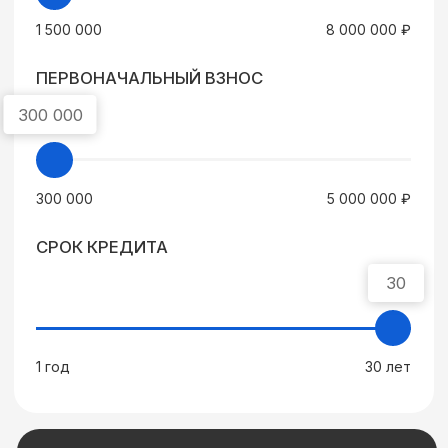
Получить одобрение
Преимущества
проекта
ЖК Донской Арбат
Закрытая территория
Контролируемые точки доступа, закрытые
въезды и круглосуточная охрана. Все удобства
доступны только жильцам комплекса
и их гостям
Паркинг на 900 мест
Многоуровневый надземный паркинг в трёх
отдельно стоящих зданиях. Рассчитан на 900
машино-мест. Оборудован удобными въездами
и выездами. Есть места для гостей во дворе дома
Современные детские
площадки
Только лучшее оборудование во всех дворах