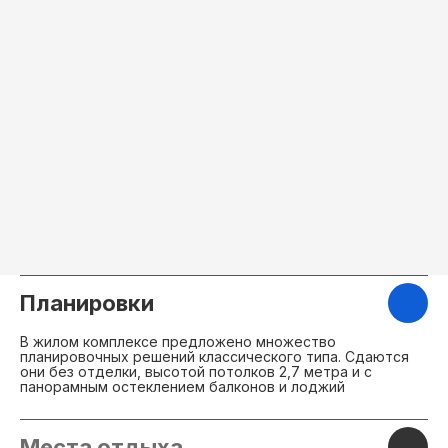
Мы подберем лучшие варианты квартир
под ваши запросы
+7
Я согласен с условиями политики
конфиденциальности и
пользовательского соглашения
Посмотреть все
Планировки
В жилом комплексе предложено множество
планировочных решений классического типа. Сдаются
они без отделки, высотой потолков 2,7 метра и с
панорамным остеклением балконов и лоджий
Места отдыха