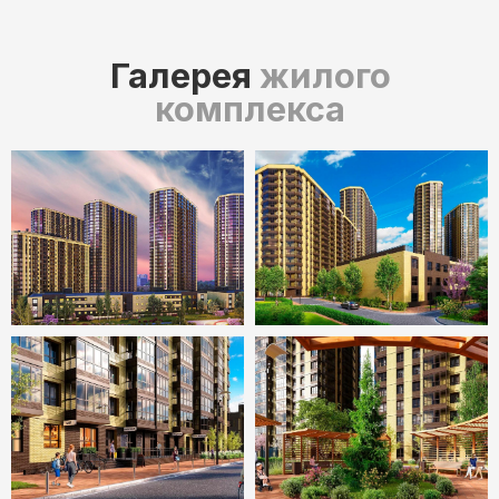
ЖК «Донской Арбат»
ЖК «Frame»
2 кв. 2025 - 4 кв. 2027
2 кв. 2025
г.Ростов-на-Дону, Советский
Г. Ростов-на-Дону,
район
Кировский район
мкр. Западный
Центр
Подробнее
Подробнее
Смотреть все варианты ЖК
Контакты